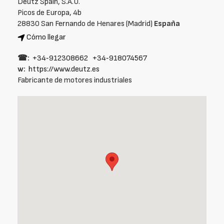
Deutz Spain, S.A.U.
Picos de Europa, 4b
28830 San Fernando de Henares (Madrid)
España
Cómo llegar
☎:
+34‑912308662
+34‑918074567
w:
https://www.deutz.es
Fabricante de motores industriales