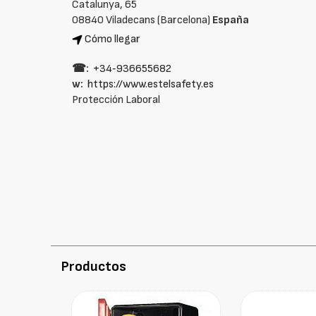
Catalunya, 65
08840 Viladecans (Barcelona)
España
Cómo llegar
☎:
+34‑936655682
w:
https://www.estelsafety.es
Protección Laboral
Productos