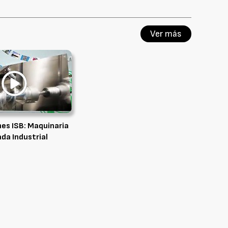
Ver más
nes ISB: Maquinaria
da Industrial