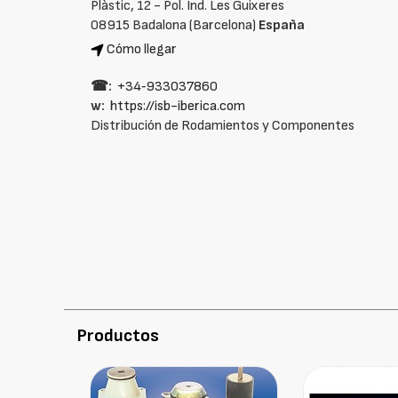
Plàstic, 12 - Pol. Ind. Les Guixeres
08915 Badalona (Barcelona)
España
Cómo llegar
☎:
+34‑933037860
w:
https://isb-iberica.com
Distribución de Rodamientos y Componentes
Productos