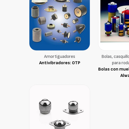
Amortiguadores
Bolas, casquill
Antivibradores: OTP
para rod
Bolas con muel
Alw