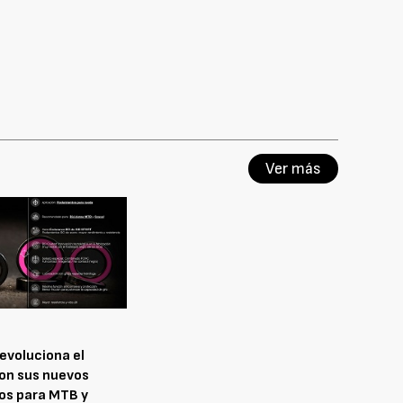
Ver más
revoluciona el
on sus nuevos
os para MTB y