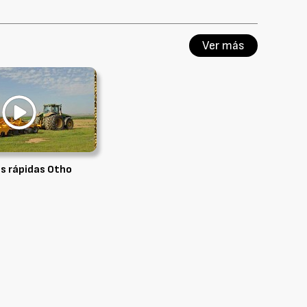
Ver más
s rápidas Otho