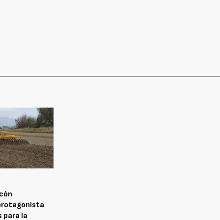
scón
 protagonista
 para la