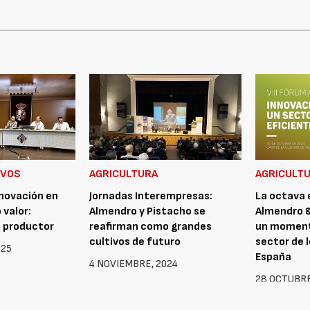
IVOS
AGRICULTURA
AGRICULT
nnovación en
Jornadas Interempresas:
La octava 
 valor:
Almendro y Pistacho se
Almendro &
l productor
reafirman como grandes
un momento
cultivos de futuro
sector de 
025
España
4 NOVIEMBRE, 2024
28 OCTUBRE