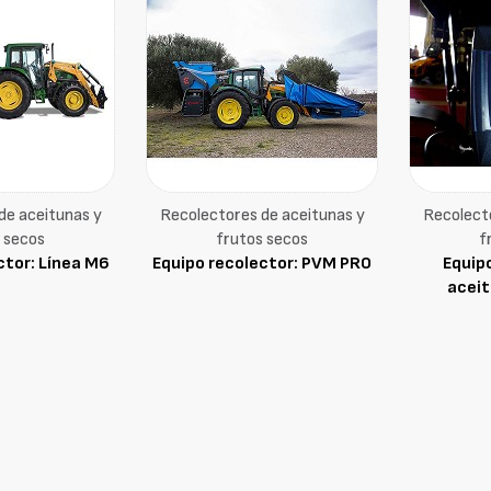
de aceitunas y
Recolectores de aceitunas y
Recolect
 secos
frutos secos
f
ctor: Línea M6
Equipo recolector: PVM PRO
Equip
aceit