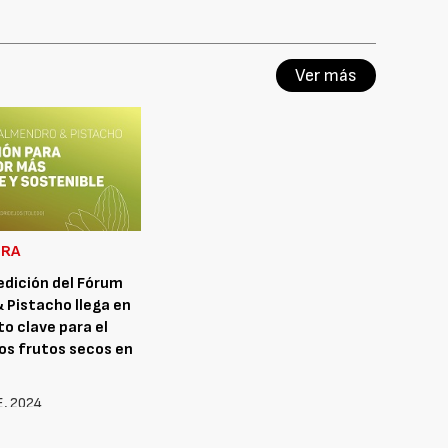
Ver más
URA
edición del Fórum
 Pistacho llega en
 clave para el
los frutos secos en
, 2024