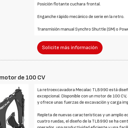
Posición flotante cuchara frontal.
Enganche rápido mecánico de serie en la retro.
Transmisión manual Synchro Shuttle (SM) o Powe
Solicite más información
 motor de 100 CV
La retroexcavadora Mecalac TLB990 está diseña
excepcional. Disponible con un motor de 100 CV,
y ofrece unas fuerzas de excavación y carga im
Repleta de nuevas características y un amplio e
cuatro ruedas, el diseño de la TLB990 se ha ce
operador, una productividad eficiente y una facil