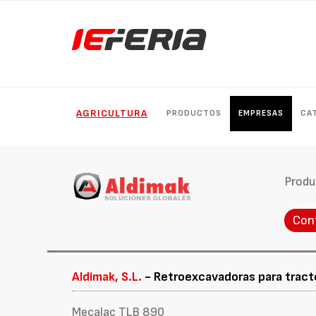
AGRICULTURA
PRODUCTOS
EMPRESAS
CA
Produ
Con
Aldimak, S.L.
- Retroexcavadoras para tract
Mecalac TLB 890