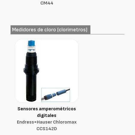
CM44
Medidores de cloro (clorímetros)
Sensores amperométricos
digitales
Endress+Hauser Chloromax
CCS142D