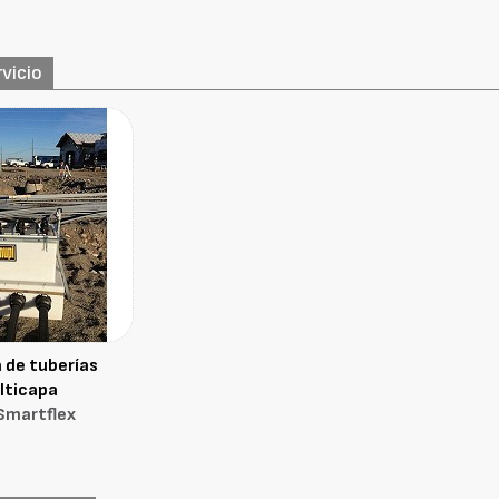
vicio
 de tuberías
lticapa
Smartflex