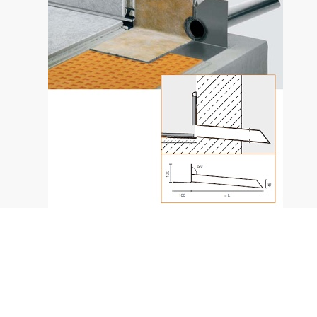
Schlüter-Kerdi-Drain-SP es un imbornal de acero
inoxidable que permite el desagüe de superficies en
balcones y terrazas delimitadas por un muro.
El manguito Schlüter-Kerdi se pega sobre la pletina
como entrega impermeable que garantiza una