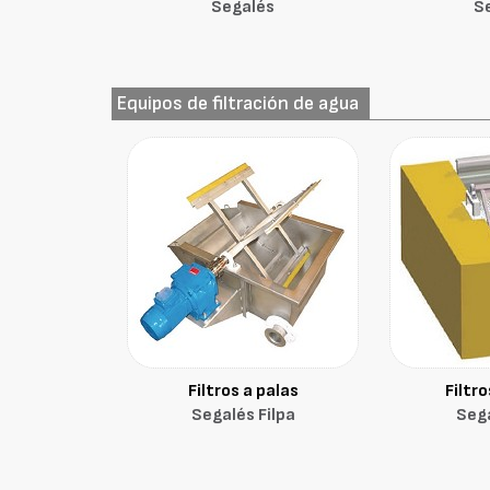
Segalés
S
Equipos de filtración de agua
Filtros a palas
Filtr
Segalés Filpa
Sega