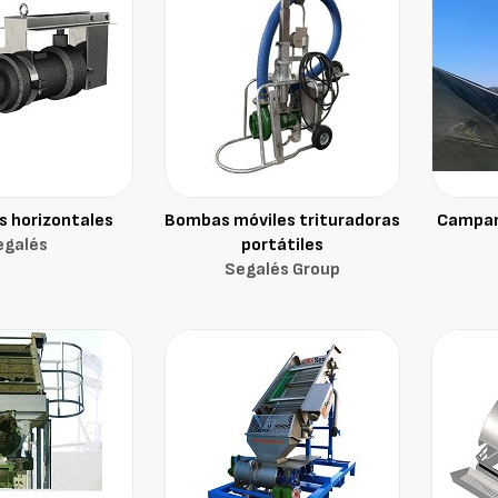
s horizontales
Bombas móviles trituradoras
Campan
egalés
portátiles
Segalés Group