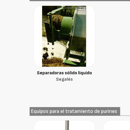
Separadoras sólido líquido
Segalés
Equipos para el tratamiento de purines