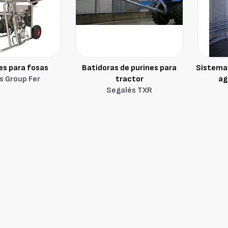
es para fosas
Batidoras de purines para
Sistemas
s Group Fer
tractor
ag
Segalés TXR