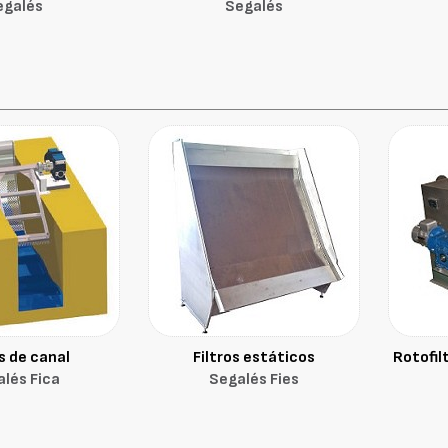
egalés
Segalés
os de canal
Filtros estáticos
Rotofil
lés Fica
Segalés Fies