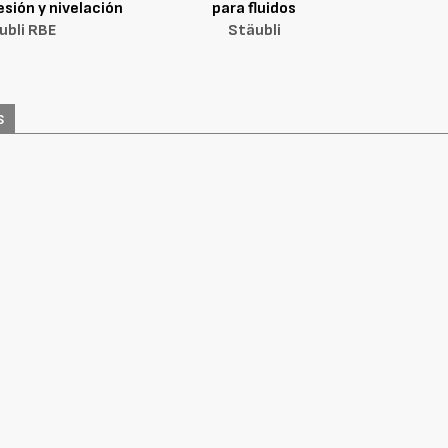
sión y nivelación
para fluidos
ubli RBE
Stäubli
s