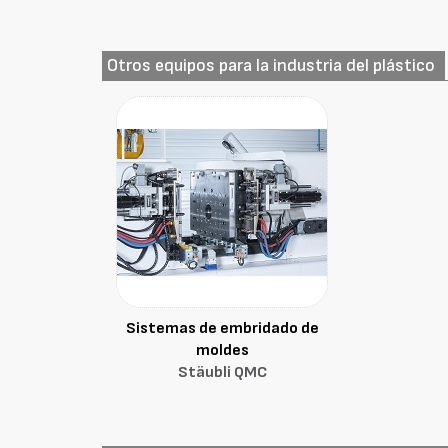
Otros equipos para la industria del plástico
Sistemas de embridado de
moldes
Stäubli QMC