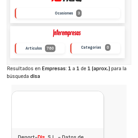
Ocasiones
3
Categorías
0
Artículos
780
Resultados en
Empresas
:
1
a
1
de
1 (aprox.)
para la
búsqueda
disa
Deport-
Dis
, S.L. - Datos de