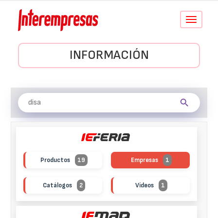
Conmutar
navegació
INFORMACIÓN
Productos
19
Empresas
1
Catálogos
2
Vídeos
1