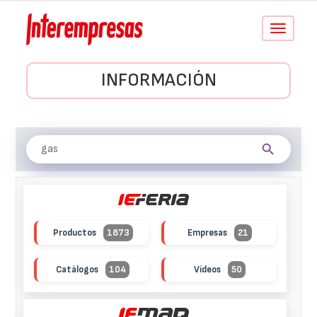
Conmutar
navegació
INFORMACIÓN
Productos
1873
Empresas
21
Catálogos
104
Vídeos
50