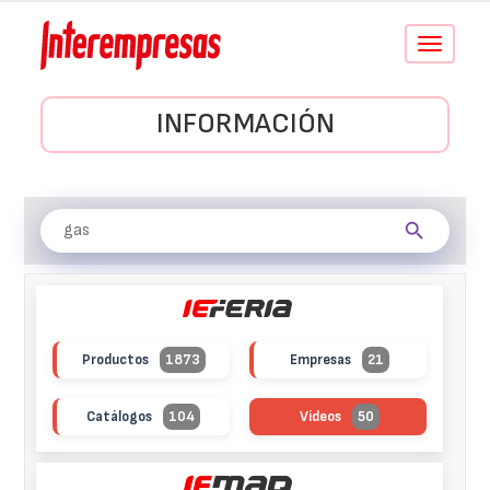
Conmutar
navegació
INFORMACIÓN
Productos
1873
Empresas
21
Catálogos
104
Vídeos
50