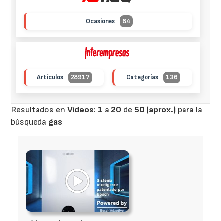
Ocasiones
84
Artículos
28917
Categorías
136
Resultados en
Vídeos
:
1
a
20
de
50 (aprox.)
para la
búsqueda
gas