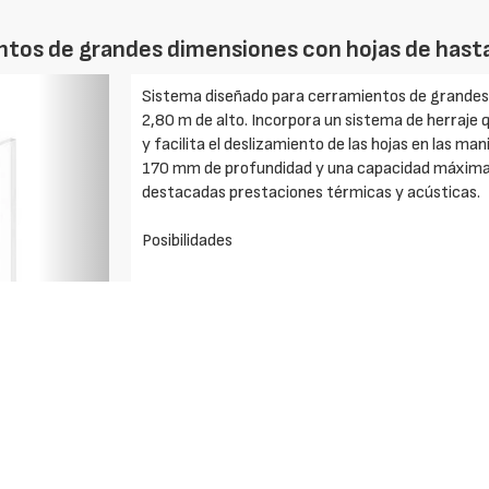
ntos de grandes dimensiones con hojas de hasta
Foto
Sistema diseñado para cerramientos de grandes 
Siguiente
2,80 m de alto. Incorpora un sistema de herraje q
y facilita el deslizamiento de las hojas en las m
170 mm de profundidad y una capacidad máxima
destacadas prestaciones térmicas y acústicas.
Posibilidades
» Herraje de seguridad
» Automatización
Datos técnicos
» Acristalamiento