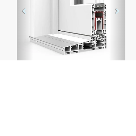
Sistema diseñado para cerramientos de grandes
dimensiones con hojas de hasta 3,3 m de ancho y
2,80 m de alto. Incorpora un sistema de herraje que
eleva ligeramente la hoja al accionar la manilla y
facilita el deslizamiento de las hojas en las
maniobras de apertura y cierre. Presenta un marco
de 170 mm de profundidad y una capacidad
máxima de acristalamiento de 40 mm, ofreciendo
unas destacadas prestaciones térmicas y