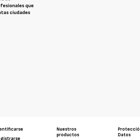
fesionales que
intas ciudades
entificarse
Nuestros
Protecció
productos
Datos
gistrarse