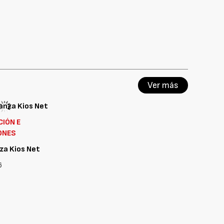
Ver más
CIÓN E
ONES
nza Kios Net
6