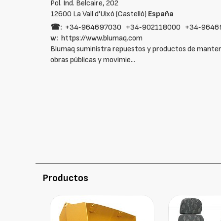
Pol. Ind. Belcaire, 202
12600 La Vall d'Uixó (Castelló)
España
☎:
+34‑964697030
+34‑902118000
+34‑9646
w:
https://www.blumaq.com
Blumaq suministra repuestos y productos de manten
obras públicas y movimie...
Productos