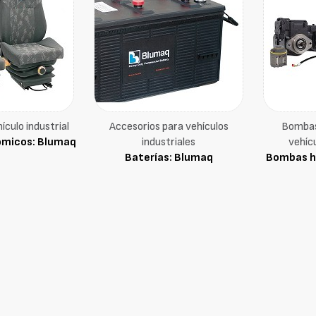
ículo industrial
Accesorios para vehículos
Bombas 
ómicos: Blumaq
industriales
vehícu
Baterías: Blumaq
Bombas hi