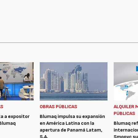
AS
OBRAS PÚBLICAS
ALQUILER 
PÚBLICAS
ta a expositor
Blumaq impulsa su expansión
 Blumaq
en América Latina con la
Blumaq ref
apertura de Panamá Latam,
internacio
S.A.
Smopyc su