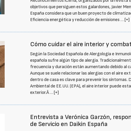
Reconocimientos iClima, organizados por la revista E
objetivos que persiguen estos galardones, Javier Me
España considera que un buen proyecto de climatizac
Eficiencia energética y reducción de emisiones …
[+]
Cómo cuidar el aire interior y combat
Según la Sociedad Española de Alergología e Inmunolo
española sufre algún tipo de alergia. Tradicionalmen
frecuencia y duración están aumentando debido al ca
Aunque se suele relacionar las alergias con el aire ext
dentro de casa es clave para prevenir los síntomas. 
Ambiental de EE.UU. (EPA), el aire interior puede es
exterior.Â …
[+]
Entrevista a Verónica Garzón, respo
de Servicio en Daikin España