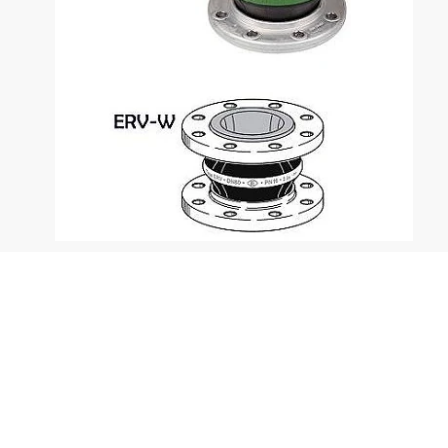
Naler dispone de juntas de expansión, también
conocidas como compensadores elásticos, para el
uso durante el trasvase de todo tipo de productos
químicos o de la industria alimentaria. Fabricadas
por Elaflex, ofrecen la más alta calidad y mejores
prestaciones. Son las de 'Banda Verde' y 'Banda
Blanca'.