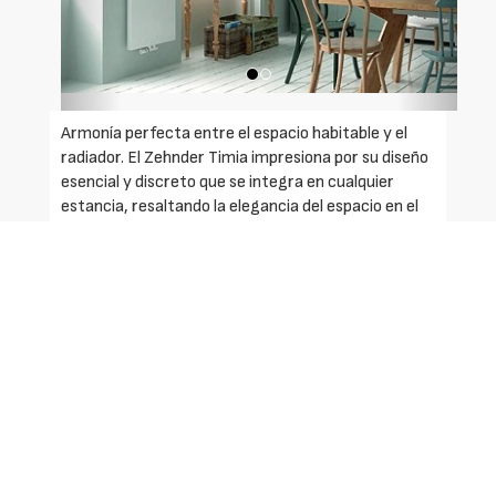
Armonía perfecta entre el espacio habitable y el
radiador. El Zehnder Timia impresiona por su diseño
esencial y discreto que se integra en cualquier
estancia, resaltando la elegancia del espacio en el
que se coloca. Los elementos técnicos quedan
ocultos por la estructura del propio radiador,
orientado al diseño sencillo. La gran superficie de
calentamiento asegura un calor confortable en
poco tiempo; además, como es fácil de limpiar,
garantiza un alto grado de higiene. Está disponible
en prácticamente todos los colores y superficies de
la carta de colores de Zehnder.
Ventajas del producto: