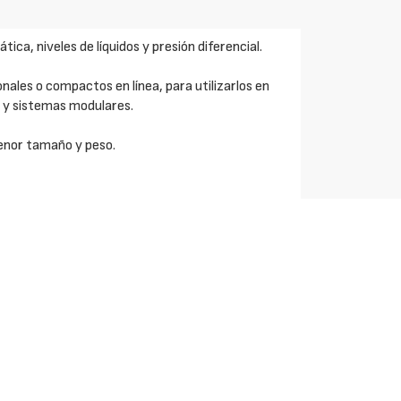
ica, niveles de líquidos y presión diferencial.
nales o compactos en línea, para utilizarlos en
 y sistemas modulares.
enor tamaño y peso.
le, acero al carbono y acero inoxidable dúplex, y
 hacerlos más versátiles, y Grafoil para ampliar