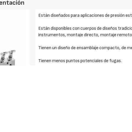
mentación
Están diseñados para aplicaciones de presión estát
Están disponibles con cuerpos de diseños tradicio
instrumentos, montaje directo, montaje remoto
Tienen un diseño de ensamblaje compacto, de m
Tienen menos puntos potenciales de fugas.
Tienen cuerpos de materiales como acero inoxidab
empaquetaduras de materiales como el PTFE para
el rango de temperaturas de servicio.
Son fáciles de instalar y mantener.
Solicite más información