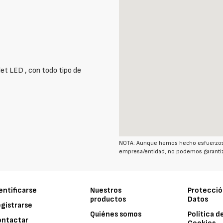
let LED , con todo tipo de
NOTA: Aunque hemos hecho esfuerzos r
empresa/entidad, no podemos garantiz
entificarse
Nuestros
Protecció
productos
Datos
gistrarse
Quiénes somos
Política d
ontactar