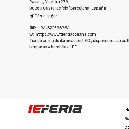
Passeig Maritim 279
08860 Castelldefels (Barcelona)
España
Cómo llegar
☎:
+34‑622566364
w:
https://www.tiendaoceanis.com
Tienda online de iluminación LED , disponemos de out
lamparas y bombillas LED.
Id
Re
C