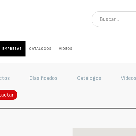
EMPRESAS
CATÁLOGOS
VÍDEOS
ctos
Clasificados
Catálogos
Vídeo
tactar