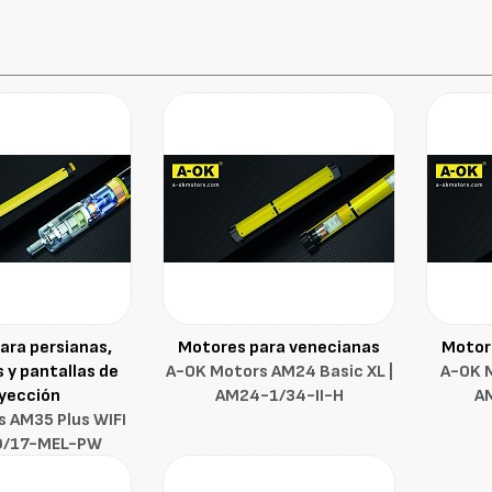
ara persianas,
Motores para venecianas
Motor
 y pantallas de
A-OK Motors AM24 Basic XL |
A-OK M
yección
AM24-1/34-II-H
A
 AM35 Plus WIFI
0/17-MEL-PW