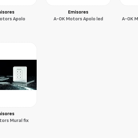
isores
Emisores
otors Apolo
A-OK Motors Apolo led
A-OK M
isores
ors Mural fix