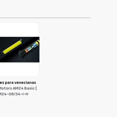
es para venecianas
otors AM24 Basic |
M24-08/34-I-H