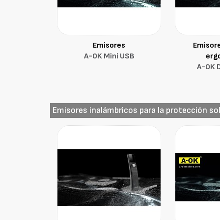
Emisores
Emisore
A-OK Mini USB
erg
A-OK 
Emisores inalámbricos para la protección so