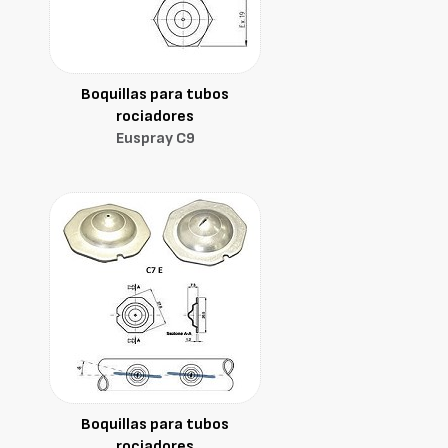
Boquillas para tubos
rociadores
Euspray C9
Boquillas para tubos
rociadores