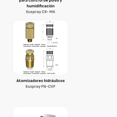
para control de polvo y
humidificación
Euspray CX- MX
Atomizadores hidráulicos
Euspray FN-CVF