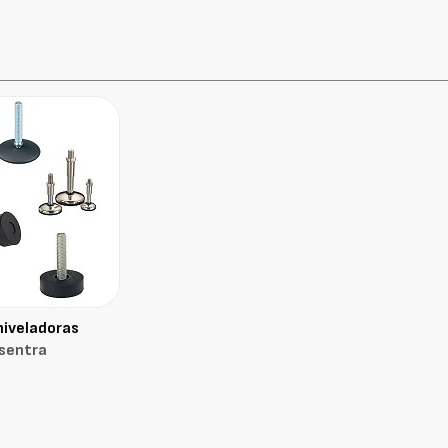
niveladoras
sentra