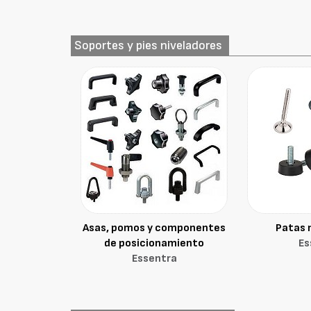
Soportes y pies niveladores
Asas, pomos y componentes
Patas 
de posicionamiento
Es
Essentra