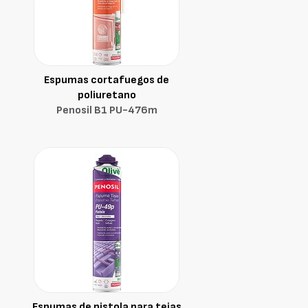
Espumas cortafuegos de
poliuretano
Penosil B1 PU-476m
Espumas de pistola para tejas