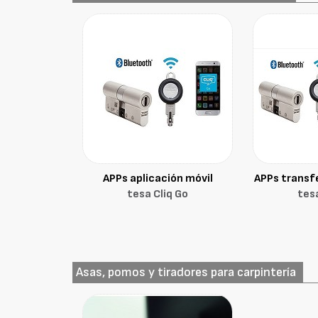
APPs aplicación móvil
APPs transf
tesa Cliq Go
tesa
Asas, pomos y tiradores para carpintería