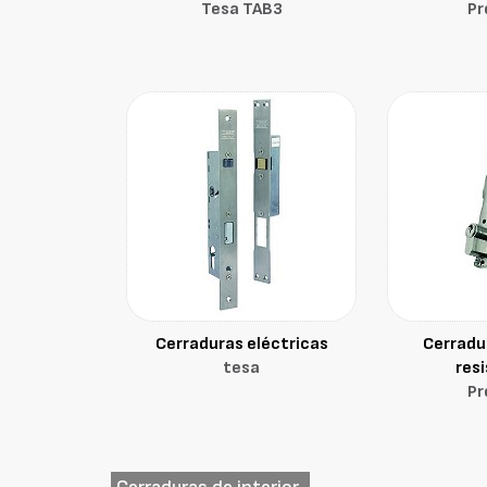
Tesa TAB3
P
Cerraduras eléctricas
Cerradu
tesa
res
P