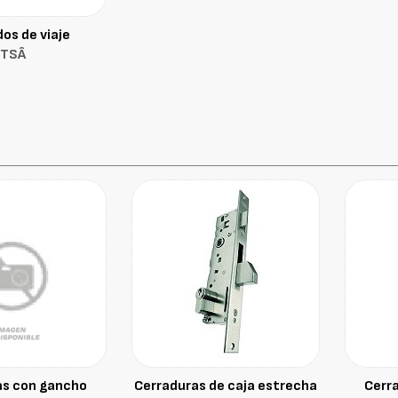
os de viaje
TSÂ
as con gancho
Cerraduras de caja estrecha
Cerr