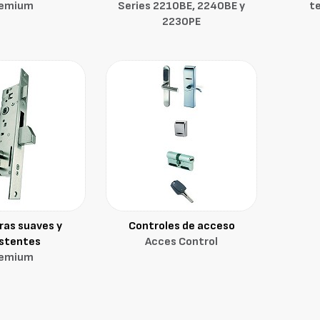
remium
Series 2210BE, 2240BE y
t
2230PE
ras suaves y
Controles de acceso
istentes
Acces Control
remium