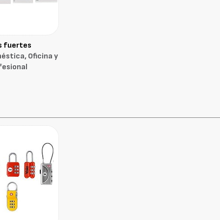
s fuertes
stica, Oficina y
fesional