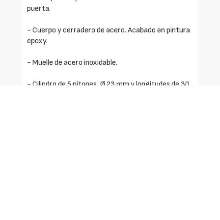
puerta.
- Cuerpo y cerradero de acero. Acabado en pintura
epoxy.
- Muelle de acero inoxidable.
- Cilindro de 5 pitones, Ø 23 mm y longitudes de 30
a 60 mm.
- Palanca de acero cromado de 110 mm y 2 vueltas.
- Utilizable para puertas de apertura izquierda o
derecha.
- Acabado latonado.
- Se suministra con 3 llaves.
- Llave compatible con: cilindros Serie F5S y cerrojo