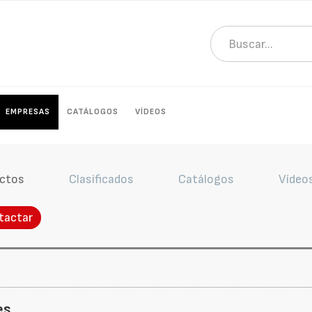
EMPRESAS
CATÁLOGOS
VÍDEOS
ctos
Clasificados
Catálogos
Vídeo
tactar
es