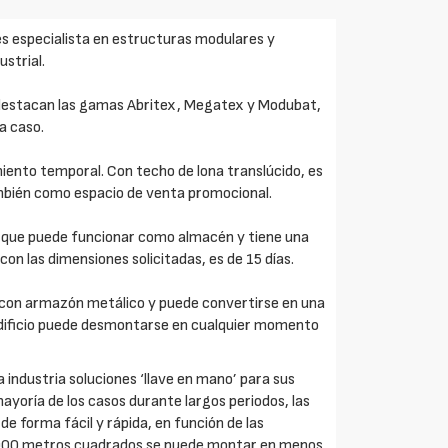
 es especialista en estructuras modulares y
strial.
 destacan las gamas Abritex, Megatex y Modubat,
a caso.
miento temporal. Con techo de lona translúcido, es
mbién como espacio de venta promocional.
que puede funcionar como almacén y tiene una
con las dimensiones solicitadas, es de 15 días.
l con armazón metálico y puede convertirse en una
 edificio puede desmontarse en cualquier momento
a industria soluciones ‘llave en mano’ para sus
yoría de los casos durante largos periodos, las
 forma fácil y rápida, en función de las
.000 metros cuadrados se puede montar en menos