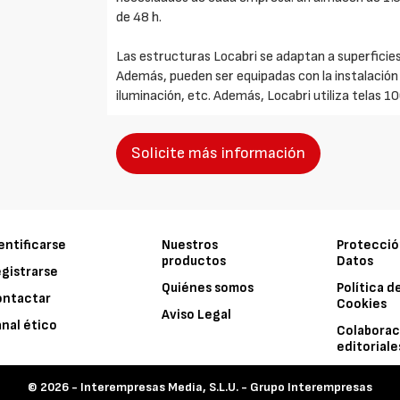
de 48 h.
Las estructuras Locabri se adaptan a superficie
Además, pueden ser equipadas con la instalació
iluminación, etc. Además, Locabri utiliza telas 10
Solicite más información
entificarse
Nuestros
Protecció
productos
Datos
gistrarse
Quiénes somos
Política d
ontactar
Cookies
Aviso Legal
nal ético
Colaborac
editoriale
© 2026 -
Interempresas Media, S.L.U. - Grupo Interempresas