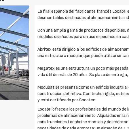
La filial española del fabricante francés Locabri
desmontables destinadas al almacenamiento indu
Con una amplia gama de productos disponibles,
modelos diseñados para un uso específico en cad
Abritex está dirigido a los edificios de almacena
una estructura modular que puede utilizarse ta
Megatex es una estructura un poco más pesada 
vida útil de más de 20 años. Su plazo de entrega, 
Modubat se presenta como un edificio industria
construcción definitiva. Con techo rígido, este
y está certificado por Socotec.
Locabri ofrece a los profesionales del mundo de l
problemas de almacenamiento. Alquiladas en la ma
construcciones Locabri se montan y desmontan de
necesidades de cada empresa: un almacén de 1