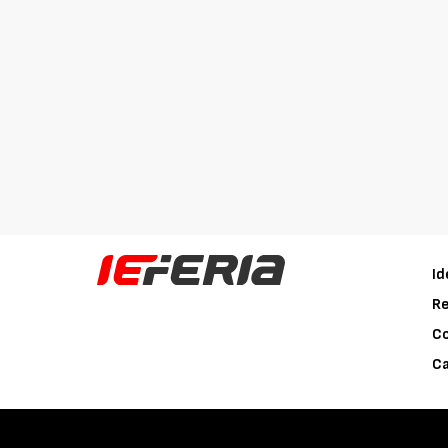
Id
Re
C
Ca