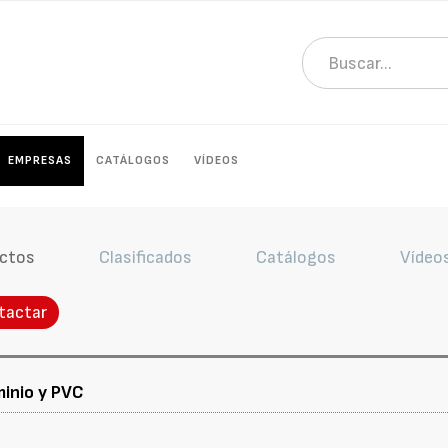
EMPRESAS
CATÁLOGOS
VÍDEOS
ctos
Clasificados
Catálogos
Vídeo
tactar
minio y PVC