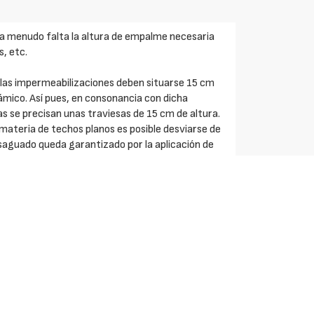
 a menudo falta la altura de empalme necesaria
, etc.
e las impermeabilizaciones deben situarse 15 cm
ámico. Así pues, en consonancia con dicha
s se precisan unas traviesas de 15 cm de altura.
materia de techos planos es posible desviarse de
esaguado queda garantizado por la aplicación de
chlüter-Troba-Line garantiza en este caso el
lüter-Troba-Line-TL está formado por una pieza
re el drenaje de superficie Schlüter-Troba o
lemento de rejilla colocado en un marco soporte.
n simple giro de los pies de soporte. De este modo
 110 mm.
través de las aberturas del canal de drenaje,