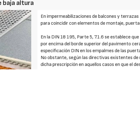
 baja altura
En impermeabilizaciones de balcones y terrazas
para coincidir con elementos de montaje, puertas
En la DIN 18 195, Parte 5, 7.1.6 se establece qu
por encima del borde superior del pavimento cer
especificación DIN en los empalmes de las puerta
No obstante, según las directivas existentes de 
dicha prescripción en aquellos casos en que el d
una serie de medidas adecuadas. El montaje de S
desaguado con una baja altura del empalme. Sch
superior perforada en forma de U y se monta sob
Schlüter-Troba-Plus.
Schlüter-Troba-Line -TLR está formado por un e
La rejilla puede adaptarse al revestimiento con u
es posible ajustar la altura total entre 70 mm y
El agua va parar al nivel de impermeabilización a 