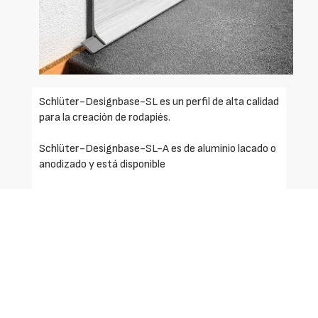
Schlüter-Designbase-SL es un perfil de alta calidad
para la creación de rodapiés.
Schlüter-Designbase-SL-A es de aluminio lacado o
anodizado y está disponible
en las alturas 60 y 80 mm.
Schlüter-Designbase-SL-E es de acero inoxidable
cepillado (V2A) y está disponible en las alturas 110 y
160 mm.
El perfil se fija por su parte posterior en la zona de la
pared con un adhesivo de montaje adecuado (p. ej.,