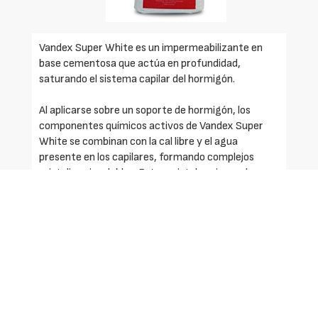
Vandex Super White es un impermeabilizante en
base cementosa que actúa en profundidad,
saturando el sistema capilar del hormigón.
Al aplicarse sobre un soporte de hormigón, los
componentes químicos activos de Vandex Super
White se combinan con la cal libre y el agua
presente en los capilares, formando complejos
cristalinos insolubles. Estos cristales cierran los
capilares y pequeñas fisuras, impidiendo así la
entrada de agua (incluso bajo presión).
Admite múltiples formas de aplicación, en función
de los requisitos del proyecto: espolvoreo, cepillo o
proyección.
Color blanco.