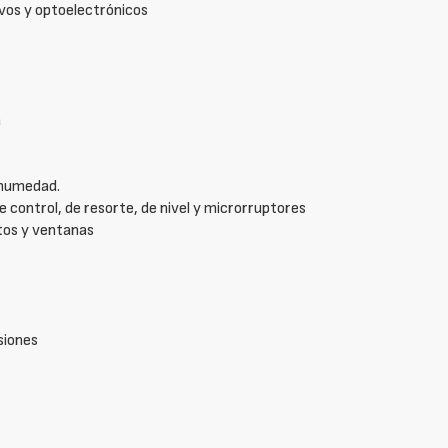
vos y optoelectrónicos
a
 humedad.
e control, de resorte, de nivel y microrruptores
tos y ventanas
siones