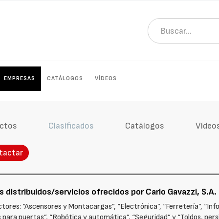
EMPRESAS
CATÁLOGOS
VÍDEOS
ctos
Clasificados
Catálogos
Vídeo
tactar
 distribuidos/servicios ofrecidos por Carlo Gavazzi, S.A.
tores: “Ascensores y Montacargas”, “Electrónica”, “Ferretería”, “Infor
ara puertas”, “Robótica y automática”, “Seguridad” y “Toldos, persi