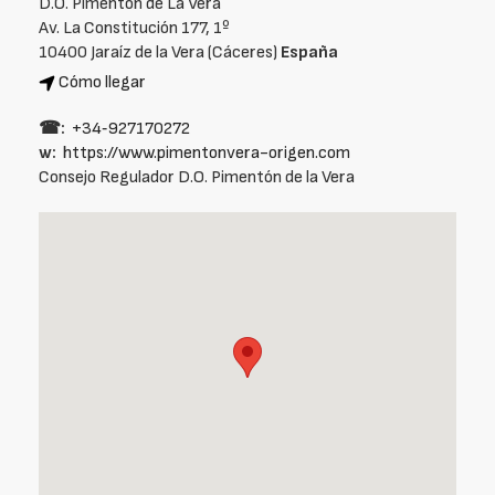
D.O. Pimenton de La Vera
Av. La Constitución 177, 1º
10400 Jaraíz de la Vera (Cáceres)
España
Cómo llegar
☎:
+34‑927170272
w:
https://www.pimentonvera-origen.com
Consejo Regulador D.O. Pimentón de la Vera