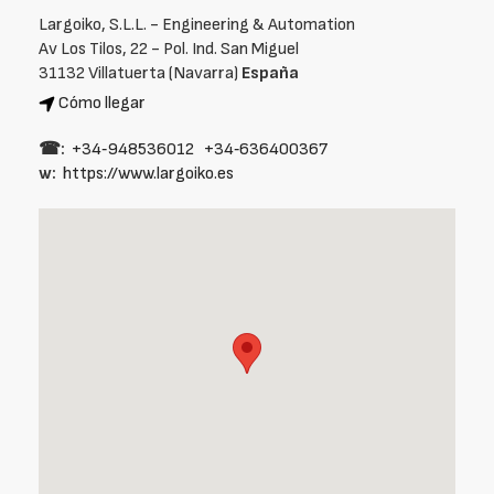
Largoiko, S.L.L. - Engineering & Automation
Av Los Tilos, 22 - Pol. Ind. San Miguel
31132 Villatuerta (Navarra)
España
Cómo llegar
☎:
+34‑948536012
+34‑636400367
w:
https://www.largoiko.es