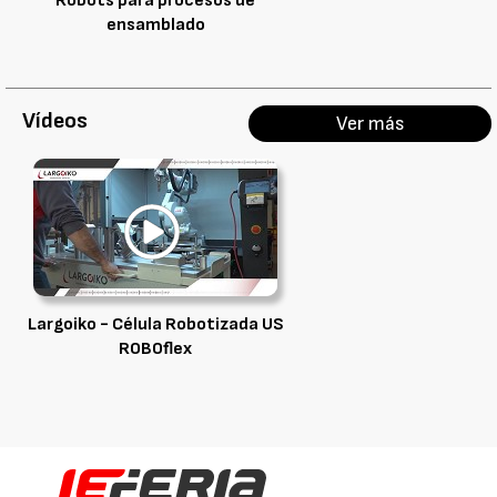
Robots para procesos de
ensamblado
Vídeos
Ver más
Largoiko - Célula Robotizada US
ROBOflex