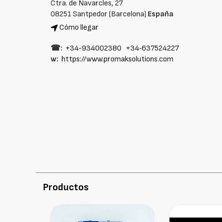
Ctra. de Navarcles, 27
08251 Santpedor (Barcelona)
España
Cómo llegar
☎:
+34‑934002380
+34‑637524227
w:
https://www.promaksolutions.com
Productos