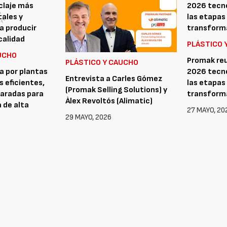
PLÁSTICO 
UCHO
Promak reu
PLÁSTICO Y CAUCHO
 por plantas
2026 tecno
Entrevista a Carles Gómez
s eficientes,
las etapas 
(Promak Selling Solutions) y
paradas para
transforma
Àlex Revoltós (Alimatic)
 de alta
27 MAYO, 20
29 MAYO, 2026