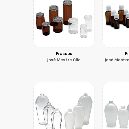
Frascos
F
José Mestre Clic
José Mestr