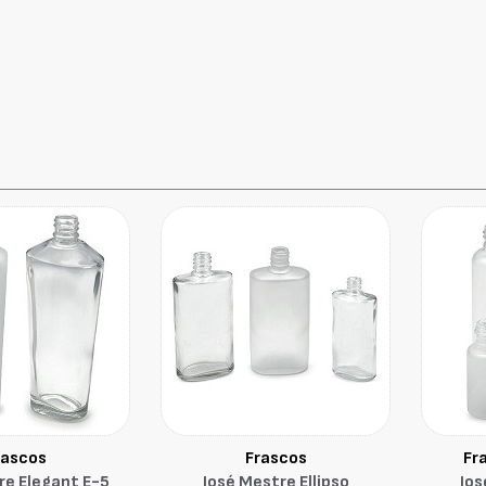
rascos
Frascos
Fr
re Elegant E-5
José Mestre Ellipso
Jos