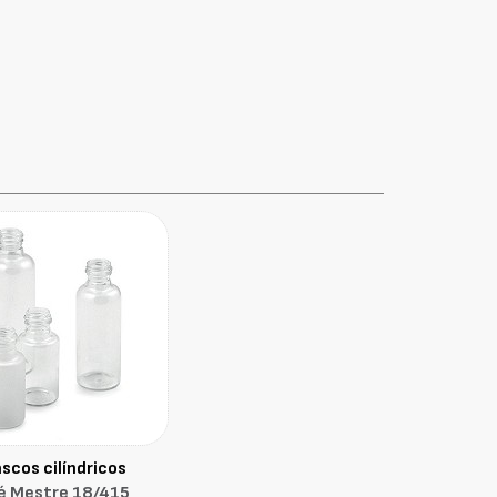
ascos cilíndricos
é Mestre 18/415