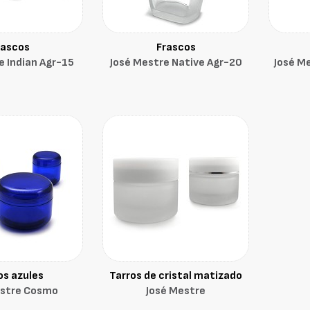
rascos
Frascos
e Indian Agr-15
José Mestre Native Agr-20
José M
os azules
Tarros de cristal matizado
estre Cosmo
José Mestre