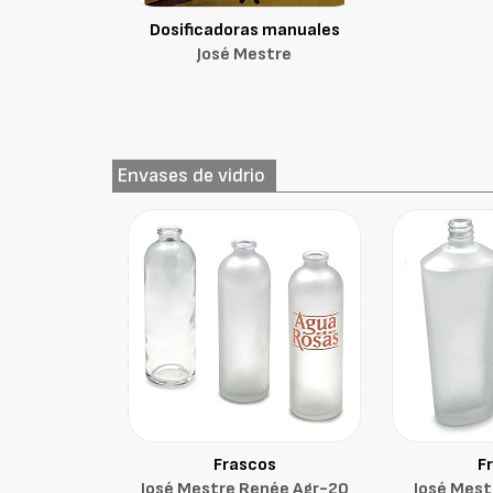
Dosificadoras manuales
José Mestre
Envases de vidrio
Frascos
F
José Mestre Renée Agr-20
José Mest