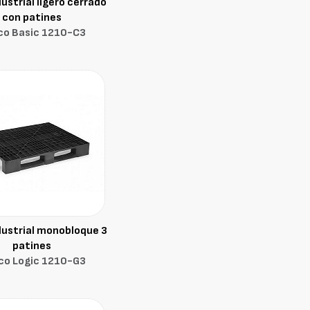
dustrial ligero cerrado
con patines
co Basic 1210-C3
dustrial monobloque 3
patines
co Logic 1210-G3