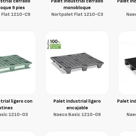
strial cerrado
Palet industrial cerrado
Palet in
oque 9 pies
monobloque
 Flat 1210-C9
Nortpalet Flat 1210-C3
Nae
trial ligero con
Palet industrial ligero
Palet in
atines
encajable
asic 1210-O3
Naeco Basic 1210-O9
Nae