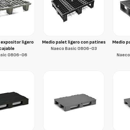
expositor ligero
Medio palet ligero con patines
Medio pa
cajable
Naeco Basic 0806-O3
asic 0806-O6
Naeco