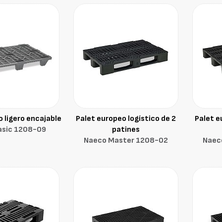
 ligero encajable
Palet europeo logístico de 2
Palet e
asic 1208-O9
patines
Naeco Master 1208-02
Naec