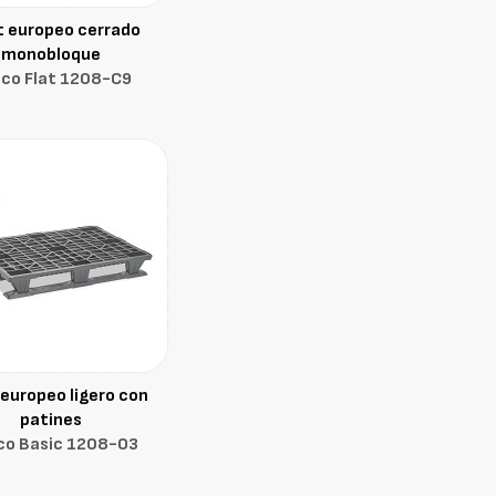
t europeo cerrado
monobloque
co Flat 1208-C9
 europeo ligero con
patines
co Basic 1208-O3