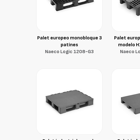
Palet europeo monobloque 3
Palet euro
patines
modelo H1
Naeco Logic 1208-G3
Naeco L