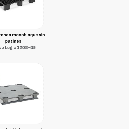
ropeo monobloque sin
patines
co Logic 1208-G9