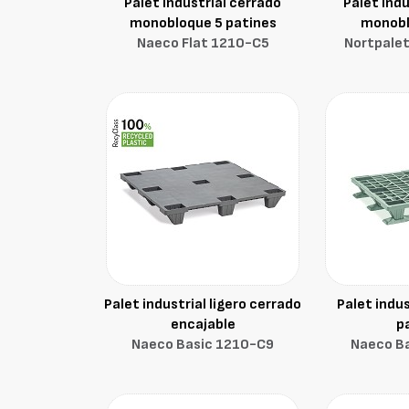
Palet industrial cerrado
Palet indu
monobloque 5 patines
monobl
Naeco Flat 1210-C5
Nortpalet
Palet industrial ligero cerrado
Palet indus
encajable
p
Naeco Basic 1210-C9
Naeco B