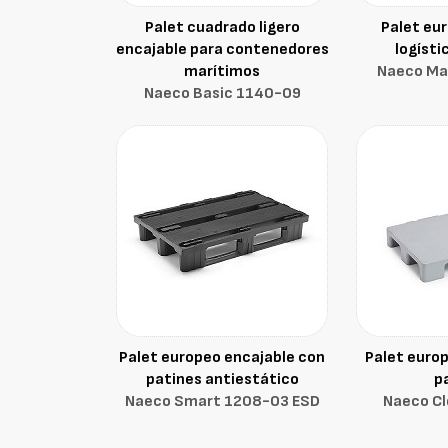
Palet cuadrado ligero
Palet eu
encajable para contenedores
logísti
marítimos
Naeco Ma
Naeco Basic 1140-O9
Palet europeo encajable con
Palet europ
patines antiestático
p
Naeco Smart 1208-O3 ESD
Naeco C