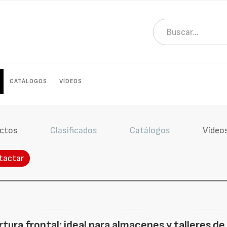
CATÁLOGOS
VÍDEOS
ctos
Clasificados
Catálogos
Vídeo
tactar
rtura frontal: ideal para almacenes y talleres d