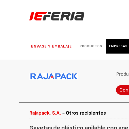
ENVASE Y EMBALAJE
PRODUCTOS
EMPRESAS
Produ
Con
Rajapack, S.A.
- Otros recipientes
Gavetas de plástico apilable con ape