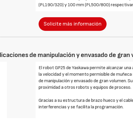
(PL190/320) y 100 mm (PL500/800) respectiva
Solicite más información
plicaciones de manipulación y envasado de gran
El robot GP25 de Yaskawa permite alcanzar una al
la velocidad y el momento permisible de muñeca m
de manipulación y envasado de gran volumen. Su
proximidad a otros robots y equipos de proceso.
Gracias a su estructura de brazo hueco y el cable
interferencias y se facilita la programación.
Los robots de la serie GP ofrecen un control de 
las posiciones del robot, lo que resulta en una m