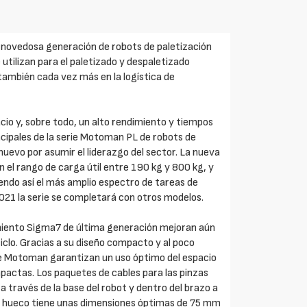
novedosa generación de robots de paletización
 utilizan para el paletizado y despaletizado
también cada vez más en la logística de
cio y, sobre todo, un alto rendimiento y tiempos
incipales de la serie Motoman PL de robots de
nuevo por asumir el liderazgo del sector. La nueva
n el rango de carga útil entre 190 kg y 800 kg, y
endo así el más amplio espectro de tareas de
2021 la serie se completará con otros modelos.
miento Sigma7 de última generación mejoran aún
 ciclo. Gracias a su diseño compacto y al poco
de Motoman garantizan un uso óptimo del espacio
mpactas. Los paquetes de cables para las pinzas
a través de la base del robot y dentro del brazo a
eje hueco tiene unas dimensiones óptimas de 75 mm