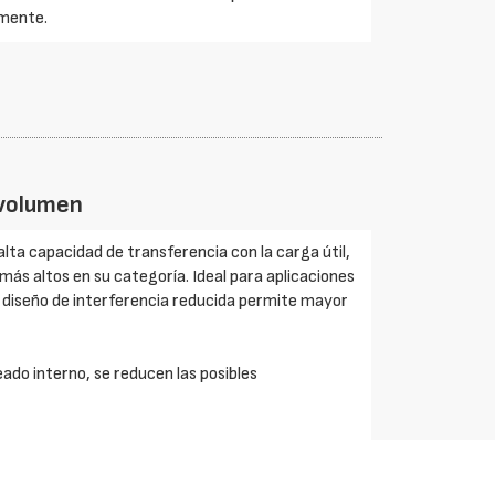
mente.
 volumen
ta capacidad de transferencia con la carga útil,
ás altos en su categoría. Ideal para aplicaciones
 diseño de interferencia reducida permite mayor
ado interno, se reducen las posibles
aceleración / desaceleración mejorado para todas
ejor productividad general. El diseño compacto y