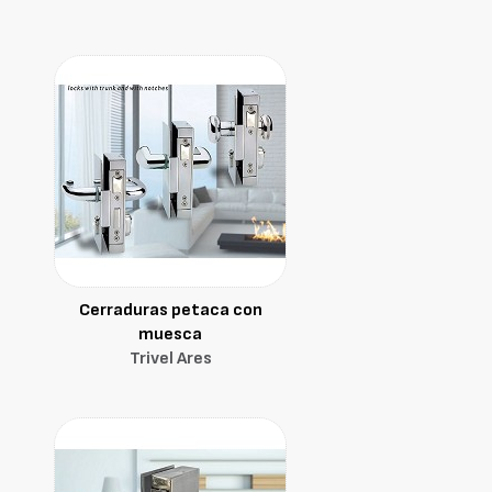
Cerraduras petaca con
muesca
Trivel Ares