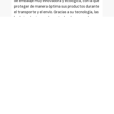
de embalaje muy innovadora y ecológica, con la que
proteger de manera óptima sus productos durante
el transporte y el envío. Gracias a su tecnología, las
burbujas de aire quedan entre las dos capas de
papel, otorgando así una excelente amortiguación
y reduciendo considerablemente los costes de
envío. Sin duda alguna, el papel de burbujas
reciclado la alternativa EcoResponsable al
tradicional film plástico de burbujas, lo cual le
permitirá a su empresa adoptar un enfoque más
ecológico y potenciar su imagen de marca.
Características:
- Ecológico: fabricado con papel 100% reciclado.
- Protector: gracias al aire entre sus capas de
papel gofrado, amortigua los golpes durante el
almacenaje y el transporte evitando dejar marcas
en superficies delicadas.