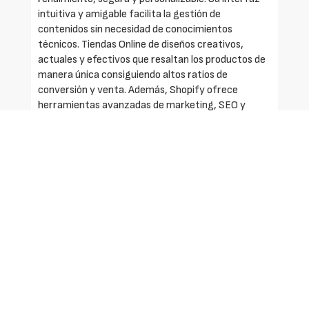
intuitiva y amigable facilita la gestión de
contenidos sin necesidad de conocimientos
técnicos. Tiendas Online de diseños creativos,
actuales y efectivos que resaltan los productos de
manera única consiguiendo altos ratios de
conversión y venta. Además, Shopify ofrece
herramientas avanzadas de marketing, SEO y
análisis para impulsar las ventas y alcanzar tus
objetivos comerciales.
Características clave
- Diseño web creativo y profesional: amplia gama
de temas y plantillas diseñadas para impresionar y
convertir en tu tienda online de moda. Avanzadas
funciones de personalización para reflejar el estilo
único de tu marca en cada página de tu
eCommerce.
- Avanzada gestión de productos: Shopify