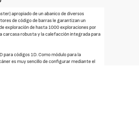
D
raster) apropiado de un abanico de diversos
ctores de código de barras le garantizan un
 de exploración de hasta 1000 exploraciones por
a carcasa robusta y la calefacción integrada para
D para códigos 1D. Como módulo para la
scáner es muy sencillo de configurar mediante el
recta o en carcasa de aluminio con diseño pequeño
es