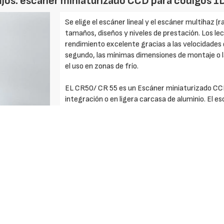
fijos: escáner miniaturizado CCD para códigos 1
Se elige el escáner lineal y el escáner multihaz (
tamaños, diseños y niveles de prestación. Los le
rendimiento excelente gracias a las velocidades
segundo, las mínimas dimensiones de montaje o l
el uso en zonas de frío.
EL CR50/ CR 55 es un Escáner miniaturizado CC
integración o en ligera carcasa de aluminio. El e
software de PC.
Ventajas:
- Disponible como módulo para la integración di
y ligero
- Listo para la lectura de todos los códigos usual
- Interfaz RS 232 y/o USB