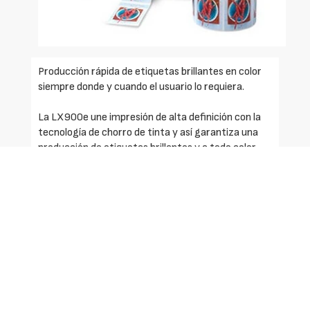
Producción rápida de etiquetas brillantes en color
siempre donde y cuando el usuario lo requiera.
La LX900e une impresión de alta definición con la
tecnología de chorro de tinta y así garantiza una
producción de etiquetas brillantes y a todo color
para varios embalajes de productos.
Con su cartucho independiente de color, sólo se
tienen que cambiar los cartuchos que han sido
gastados. Esto ahorra tiempo y dinero en cada
impresión individual.
Sus etiquetas pueden ser de fotos de color,
imágenes, gráficos y un texto en combinación con
códigos de barras a etiquetas sensibles a la presión.