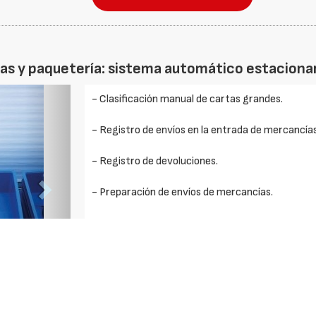
rtas y paquetería: sistema automático estaciona
Foto
- Clasificación manual de cartas grandes.
Siguiente
- Registro de envíos en la entrada de mercancías
- Registro de devoluciones.
- Preparación de envíos de mercancías.
- Control de pedidos en la salida de mercancías.
- Aplicaciones de preparación de pedidos guiada p
- Aplicaciones de clasificación guiada por voz.