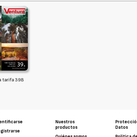
a tarifa 39B
entificarse
Nuestros
Protecció
productos
Datos
gistrarse
Quiénes somos
Política d