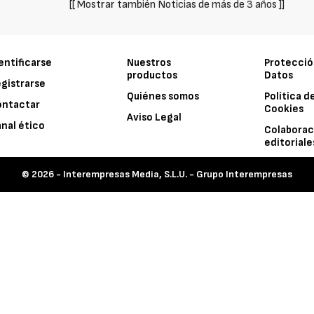
[[ Mostrar también Noticias de más de 3 años ]]
entificarse
Nuestros
Protecció
productos
Datos
gistrarse
Quiénes somos
Política d
ontactar
Cookies
Aviso Legal
nal ético
Colaborac
editoriale
© 2026 -
Interempresas Media, S.L.U. - Grupo Interempresas